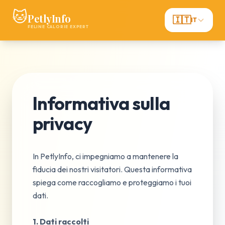
🐱
PetlyInfo
🇮🇹
IT
FELINE CALORIE EXPERT
Informativa sulla
privacy
In PetlyInfo, ci impegniamo a mantenere la
fiducia dei nostri visitatori. Questa informativa
spiega come raccogliamo e proteggiamo i tuoi
dati.
1. Dati raccolti