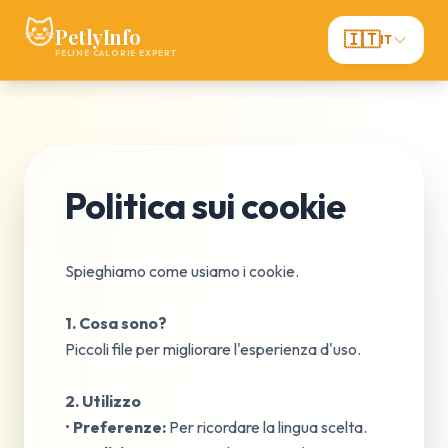
🐱
PetlyInfo
🇮🇹
IT
FELINE CALORIE EXPERT
Politica sui cookie
Spieghiamo come usiamo i cookie.
1. Cosa sono?
Piccoli file per migliorare l'esperienza d'uso.
2. Utilizzo
•
Preferenze:
Per ricordare la lingua scelta.