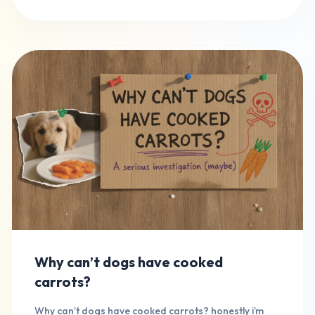
Why can’t dogs have cooked
carrots?
Why can’t dogs have cooked carrots? honestly i’m