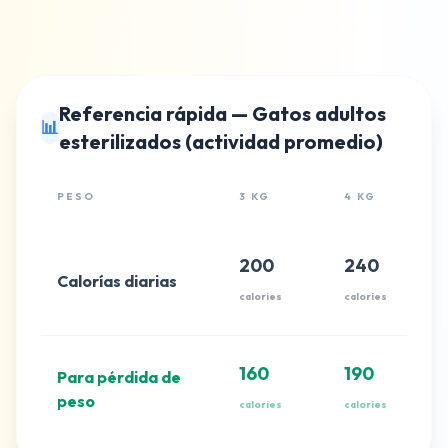
Referencia rápida — Gatos adultos
📊
esterilizados (actividad promedio)
PESO
3 KG
4 KG
200
240
Calorías diarias
calories
calories
160
190
Para pérdida de
peso
calories
calories