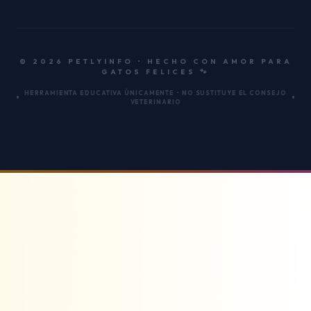
© 2026 PETLYINFO • HECHO CON AMOR PARA
GATOS FELICES 🐾
HERRAMIENTA EDUCATIVA ÚNICAMENTE • NO SUSTITUYE EL CONSEJO
VETERINARIO