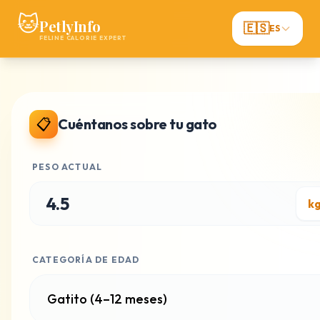
🐱
PetlyInfo
🇪🇸
ES
FELINE CALORIE EXPERT
📋
Cuéntanos sobre tu gato
PESO ACTUAL
CATEGORÍA DE EDAD