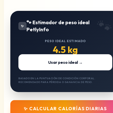
🐾
🐾 Estimador de peso ideal
✨
PetlyInfo
PESO IDEAL ESTIMADO
4.5 kg
Usar peso ideal →
BASADO EN LA PUNTUACIÓN DE CONDICIÓN CORPORAL.
RECOMENDADO PARA PÉRDIDA O GANANCIA DE PESO.
✨ CALCULAR CALORÍAS DIARIAS