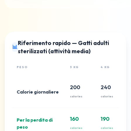
Riferimento rapido — Gatti adulti
📊
sterilizzati (attività media)
PESO
3 KG
4 KG
200
240
Calorie giornaliere
calories
calories
160
190
Per la perdita di
peso
calories
calories