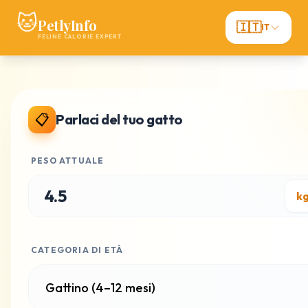
🐱
PetlyInfo
🇮🇹
IT
FELINE CALORIE EXPERT
📋
Parlaci del tuo gatto
PESO ATTUALE
CATEGORIA DI ETÀ