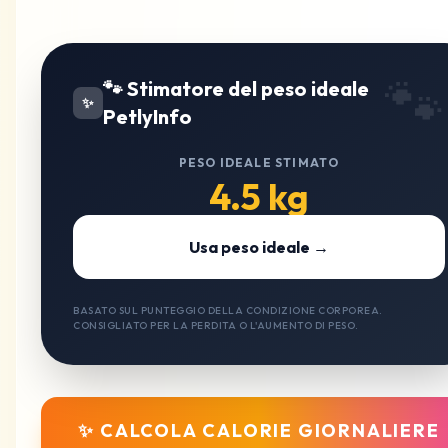
🐾
🐾 Stimatore del peso ideale
✨
PetlyInfo
PESO IDEALE STIMATO
4.5 kg
Usa peso ideale →
BASATO SUL PUNTEGGIO DELLA CONDIZIONE CORPOREA.
CONSIGLIATO PER LA PERDITA O L'AUMENTO DI PESO.
✨ CALCOLA CALORIE GIORNALIERE