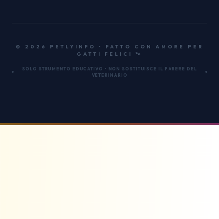
© 2026 PETLYINFO • FATTO CON AMORE PER
GATTI FELICI 🐾
SOLO STRUMENTO EDUCATIVO • NON SOSTITUISCE IL PARERE DEL
VETERINARIO