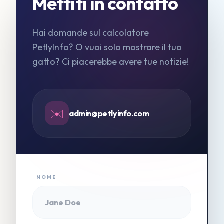
Mettiti in contatto
Hai domande sul calcolatore
PetlyInfo? O vuoi solo mostrare il tuo
gatto? Ci piacerebbe avere tue notizie!
✉️
admin@petlyinfo.com
NOME