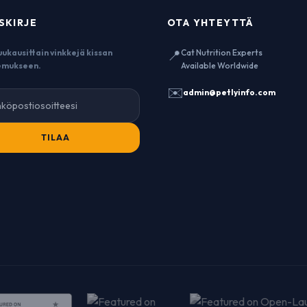
SKIRJE
OTA YHTEYTTÄ
📍
uukausittain vinkkejä kissan
Cat Nutrition Experts
emukseen.
Available Worldwide
✉️
admin@petlyinfo.com
TILAA