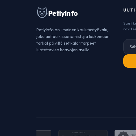
🐱
UUTI
PetlyInfo
Saat k
ravits
PetlyInfo on ilmainen koulutustyökalu,
joka auttaa kissanomistajia laskemaan
tarkat päivittäiset kaloritarpeet
luotettavien kaavojen avulla.