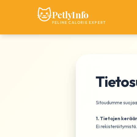
🐱
PetlyInfo
FELINE CALORIE EXPERT
Tietos
Sitoudumme suojaama
1. Tietojen kerä
Ei rekisteröitymistä.