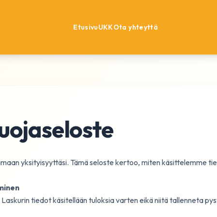
Etusivu
UKK
Ota yhteyttä
uojaseloste
an yksityisyyttäsi. Tämä seloste kertoo, miten käsittelemme tiet
äminen
 Laskurin tiedot käsitellään tuloksia varten eikä niitä tallenneta pys