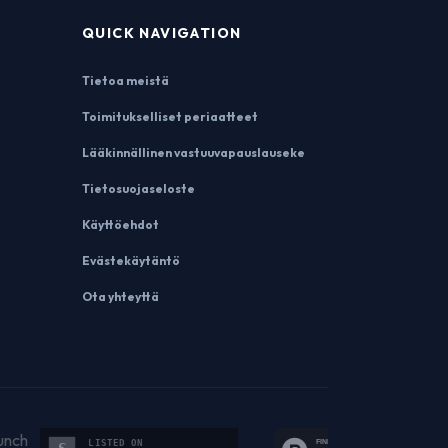
QUICK NAVIGATION
Tietoa meistä
Toimitukselliset periaatteet
Lääkinnällinen vastuuvapauslauseke
Tietosuojaseloste
Käyttöehdot
Evästekäytäntö
Ota yhteyttä