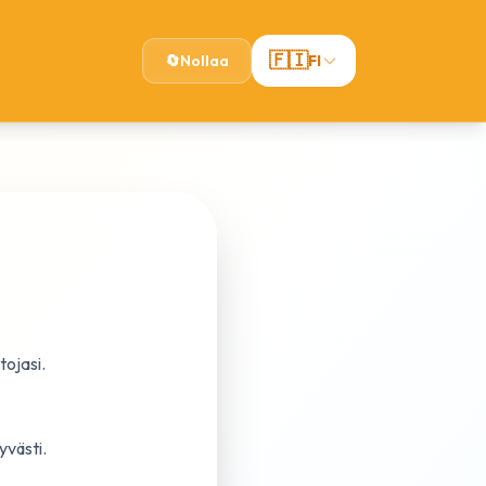
🇫🇮
🔄
Nollaa
FI
ojasi.
yvästi.