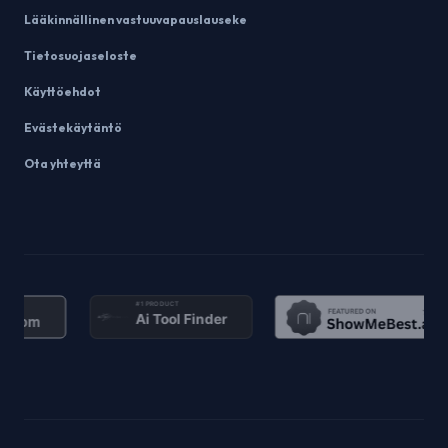
Lääkinnällinen vastuuvapauslauseke
Tietosuojaseloste
Käyttöehdot
Evästekäytäntö
Ota yhteyttä