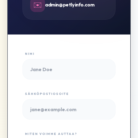
✉️
admin@petlyinfo.com
NIMI
SÄHKÖPOSTIOSOITE
MITEN VOIMME AUTTAA?