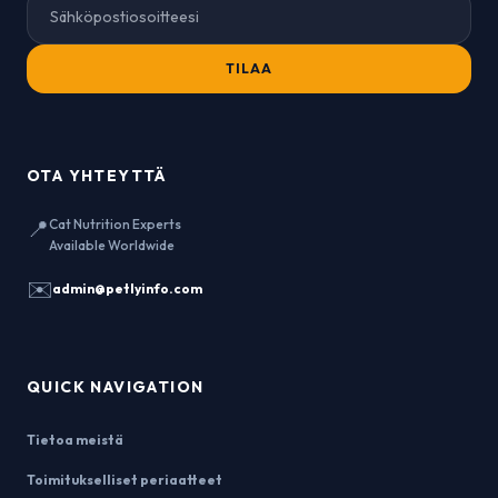
TILAA
OTA YHTEYTTÄ
📍
Cat Nutrition Experts
Available Worldwide
✉️
admin@petlyinfo.com
QUICK NAVIGATION
Tietoa meistä
Toimitukselliset periaatteet