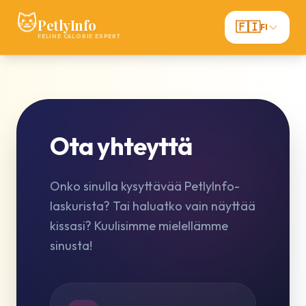
🐱
PetlyInfo
🇫🇮
FI
FELINE CALORIE EXPERT
Ota yhteyttä
Onko sinulla kysyttävää PetlyInfo-
laskurista? Tai haluatko vain näyttää
kissasi? Kuulisimme mielellämme
sinusta!