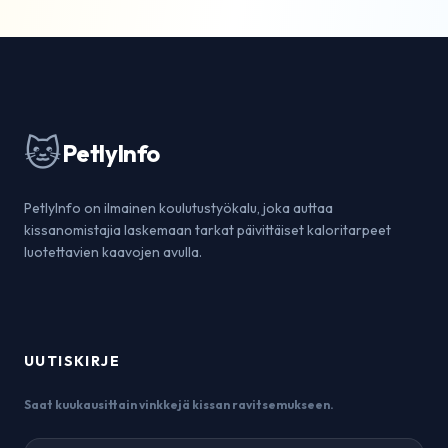
🐱
PetlyInfo
PetlyInfo on ilmainen koulutustyökalu, joka auttaa
kissanomistajia laskemaan tarkat päivittäiset kaloritarpeet
luotettavien kaavojen avulla.
UUTISKIRJE
Saat kuukausittain vinkkejä kissan ravitsemukseen.