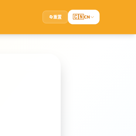
🇨🇳
🔄
重置
CN