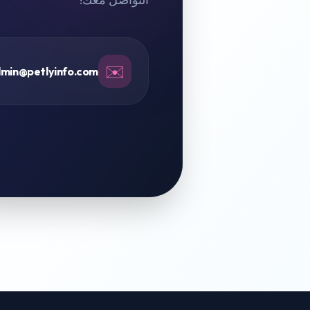
✉️
min@petlyinfo.com